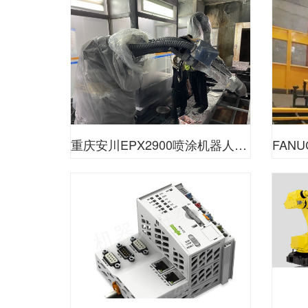
重庆安川EPX2900喷涂机器人维修-减速机漏油更换-重庆铜梁区高速主轴牧野主轴维修