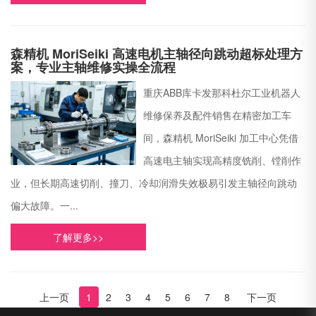
森精机 MoriSeiki 高速电机主轴径向跳动超标处理方
案，专业主轴维修实操全流程
重庆ABB库卡发那科杜尔工业机器人
维修保养及配件销售在精密加工车
间，森精机 MoriSeiki 加工中心凭借
高速电主轴实现高精度铣削、镗削作
业，但长期高速切削、撞刀、冷却润滑失效极易引发主轴径向跳动
偏大故障。一...
了解更多>>
上一页
1
2
3
4
5
6
7
8
下一页