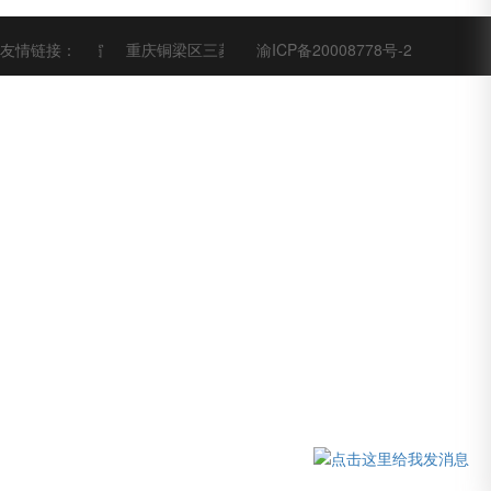
友情链接：
重庆系统门窗
重庆铜梁区三菱发那科西门子驱动器电机维修
渝ICP备20008778号-2
重庆